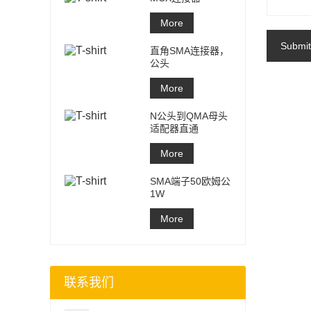
More
Submit
直角SMA连接器，
公头
More
N公头到QMA母头
适配器直通
More
SMA端子50欧姆公
1W
More
联系我们