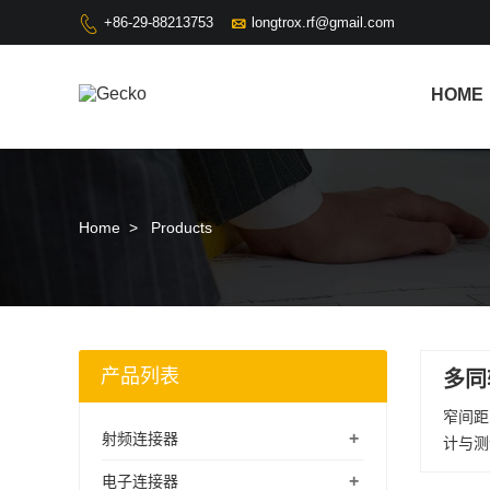

+86-29-88213753
longtrox.rf@gmail.com

HOME
Home
>
Products
产品列表
多同
窄间距
+
射频连接器
计与测
+
电子连接器