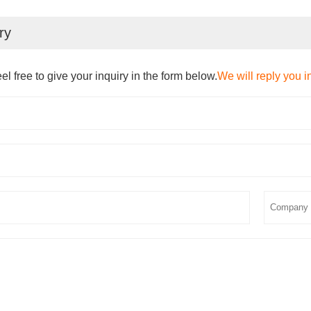
ry
el free to give your inquiry in the form below.
We will reply you i